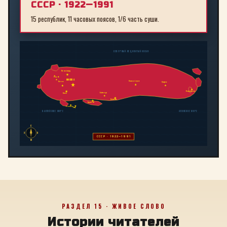
СССР · 1922—1991
15 республик, 11 часовых поясов, 1/6 часть суши.
СЕВЕРНЫЙ ЛЕДОВИТЫЙ ОКЕАН
Ленинград
Рига
МОСКВА
Новосибирск
Минск
Иркутск
Владивосток
Байконур
Киев
Алма-Ата
Ташкент
Тбилиси
Баку
БАЛТИЙСКОЕ МОРЕ
ЯПОНСКОЕ МОРЕ
С
З
В
СССР · 1922—1991
Ю
РАЗДЕЛ 15 · ЖИВОЕ СЛОВО
Истории читателей