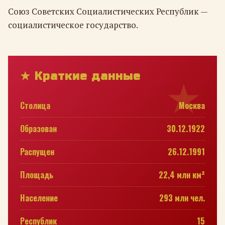
Союз Советских Социалистических Республик —
социалистическое государство.
★ Краткие данные
Столица
Москва
Образован
30.12.1922
Распущен
26.12.1991
Площадь
22,4 млн км²
Население
293 млн чел.
Республик
15