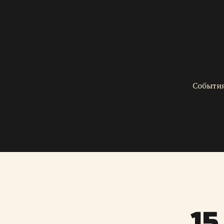
События
15