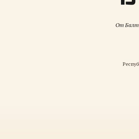
От Балти
Респуб