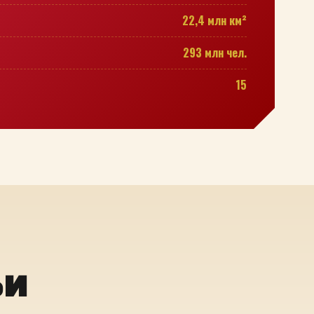
22,4 млн км²
293 млн чел.
15
ьи