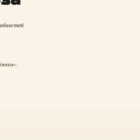
робностей
блики».