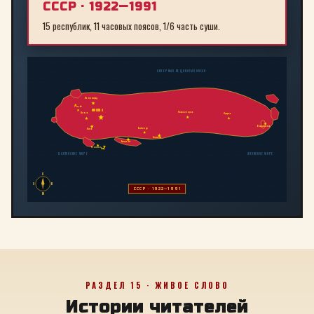
СССР · 1922—1991
15 республик, 11 часовых поясов, 1/6 часть суши.
СЕВЕРНЫЙ ЛЕДОВИТЫЙ ОКЕАН
Ленинград
Рига
МОСКВА
Новосибирск
Минск
Иркутск
Владивосток
Байконур
Киев
Алма-Ата
Ташкент
Тбилиси
Баку
БАЛТИЙСКОЕ МОРЕ
ЯПОНСКОЕ МОРЕ
С
З
В
СССР · 1922—1991
Ю
РАЗДЕЛ 15 · ЖИВОЕ СЛОВО
Истории читателей