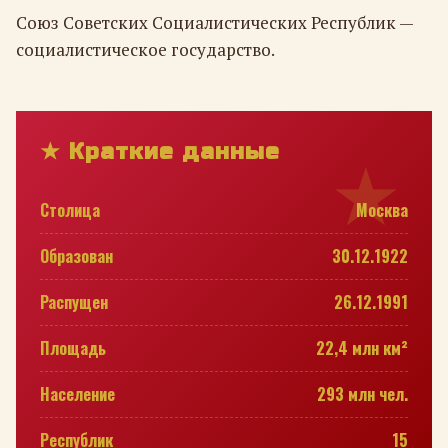
Союз Советских Социалистических Республик —
социалистическое государство.
★ Краткие данные
Столица
Москва
Образован
30.12.1922
Распущен
26.12.1991
Площадь
22,4 млн км²
Население
293 млн чел.
Республик
15