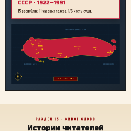
СССР · 1922—1991
15 республик, 11 часовых поясов, 1/6 часть суши.
СЕВЕРНЫЙ ЛЕДОВИТЫЙ ОКЕАН
Ленинград
Рига
МОСКВА
Новосибирск
Минск
Иркутск
Владивосток
Байконур
Киев
Алма-Ата
Ташкент
Тбилиси
Баку
БАЛТИЙСКОЕ МОРЕ
ЯПОНСКОЕ МОРЕ
С
З
В
СССР · 1922—1991
Ю
РАЗДЕЛ 15 · ЖИВОЕ СЛОВО
Истории читателей