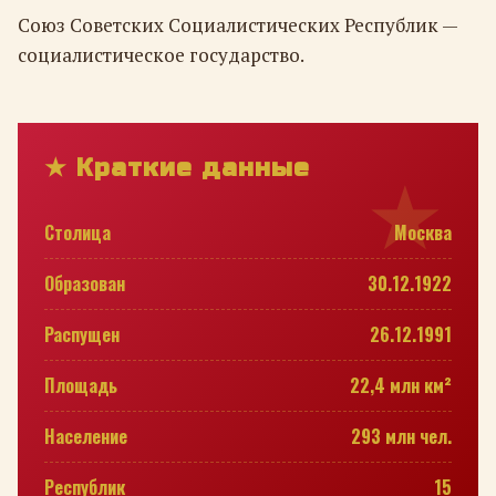
Союз Советских Социалистических Республик —
социалистическое государство.
★ Краткие данные
Столица
Москва
Образован
30.12.1922
Распущен
26.12.1991
Площадь
22,4 млн км²
Население
293 млн чел.
Республик
15