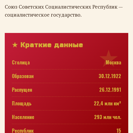
Союз Советских Социалистических Республик —
социалистическое государство.
★ Краткие данные
Столица
Москва
Образован
30.12.1922
Распущен
26.12.1991
Площадь
22,4 млн км²
Население
293 млн чел.
Республик
15