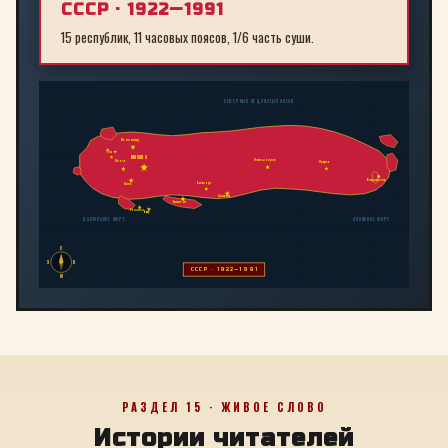
СССР · 1922—1991
15 республик, 11 часовых поясов, 1/6 часть суши.
СЕВЕРНЫЙ ЛЕДОВИТЫЙ ОКЕАН
Ленинград
Рига
МОСКВА
Новосибирск
Минск
Иркутск
Владивосток
Байконур
Киев
Алма-Ата
Ташкент
Тбилиси
Баку
БАЛТИЙСКОЕ МОРЕ
ЯПОНСКОЕ МОРЕ
С
З
В
СССР · 1922—1991
Ю
РАЗДЕЛ 15 · ЖИВОЕ СЛОВО
Истории читателей