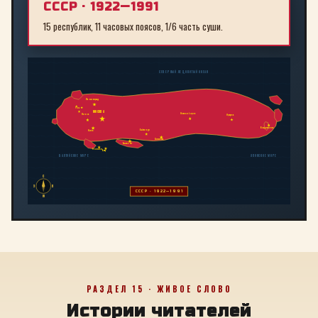
СССР · 1922—1991
15 республик, 11 часовых поясов, 1/6 часть суши.
СЕВЕРНЫЙ ЛЕДОВИТЫЙ ОКЕАН
Ленинград
Рига
МОСКВА
Новосибирск
Минск
Иркутск
Владивосток
Байконур
Киев
Алма-Ата
Ташкент
Тбилиси
Баку
БАЛТИЙСКОЕ МОРЕ
ЯПОНСКОЕ МОРЕ
С
З
В
СССР · 1922—1991
Ю
РАЗДЕЛ 15 · ЖИВОЕ СЛОВО
Истории читателей