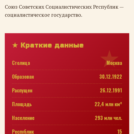
Союз Советских Социалистических Республик —
социалистическое государство.
★ Краткие данные
Столица
Москва
Образован
30.12.1922
Распущен
26.12.1991
Площадь
22,4 млн км²
Население
293 млн чел.
Республик
15