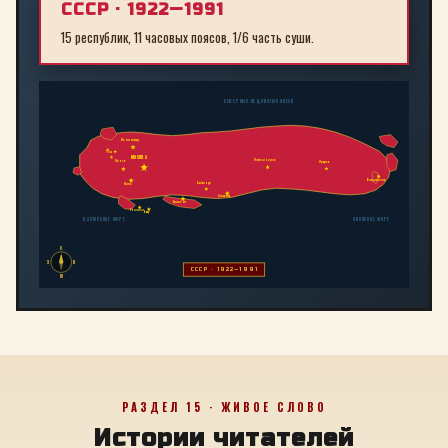
СССР · 1922—1991
15 республик, 11 часовых поясов, 1/6 часть суши.
СЕВЕРНЫЙ ЛЕДОВИТЫЙ ОКЕАН
Ленинград
Рига
МОСКВА
Новосибирск
Минск
Иркутск
Владивосток
Байконур
Киев
Алма-Ата
Ташкент
Тбилиси
Баку
БАЛТИЙСКОЕ МОРЕ
ЯПОНСКОЕ МОРЕ
С
З
В
СССР · 1922—1991
Ю
РАЗДЕЛ 15 · ЖИВОЕ СЛОВО
Истории читателей