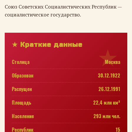
Союз Советских Социалистических Республик —
социалистическое государство.
★ Краткие данные
Столица
Москва
Образован
30.12.1922
Распущен
26.12.1991
Площадь
22,4 млн км²
Население
293 млн чел.
Республик
15