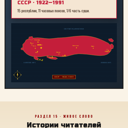
СССР · 1922—1991
15 республик, 11 часовых поясов, 1/6 часть суши.
СЕВЕРНЫЙ ЛЕДОВИТЫЙ ОКЕАН
Ленинград
Рига
МОСКВА
Новосибирск
Минск
Иркутск
Владивосток
Байконур
Киев
Алма-Ата
Ташкент
Тбилиси
Баку
БАЛТИЙСКОЕ МОРЕ
ЯПОНСКОЕ МОРЕ
С
З
В
СССР · 1922—1991
Ю
РАЗДЕЛ 15 · ЖИВОЕ СЛОВО
Истории читателей