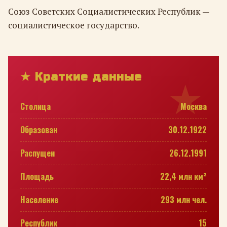
Союз Советских Социалистических Республик —
социалистическое государство.
★ Краткие данные
Столица
Москва
Образован
30.12.1922
Распущен
26.12.1991
Площадь
22,4 млн км²
Население
293 млн чел.
Республик
15