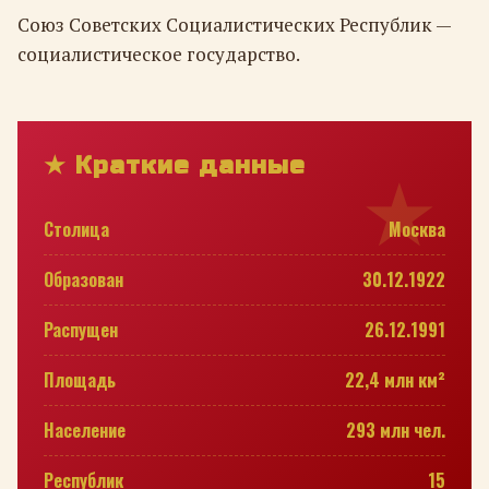
Союз Советских Социалистических Республик —
социалистическое государство.
★ Краткие данные
Столица
Москва
Образован
30.12.1922
Распущен
26.12.1991
Площадь
22,4 млн км²
Население
293 млн чел.
Республик
15