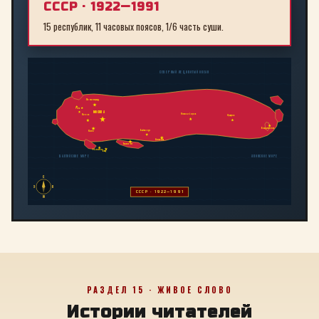
СССР · 1922—1991
15 республик, 11 часовых поясов, 1/6 часть суши.
СЕВЕРНЫЙ ЛЕДОВИТЫЙ ОКЕАН
Ленинград
Рига
МОСКВА
Новосибирск
Минск
Иркутск
Владивосток
Байконур
Киев
Алма-Ата
Ташкент
Тбилиси
Баку
БАЛТИЙСКОЕ МОРЕ
ЯПОНСКОЕ МОРЕ
С
З
В
СССР · 1922—1991
Ю
РАЗДЕЛ 15 · ЖИВОЕ СЛОВО
Истории читателей