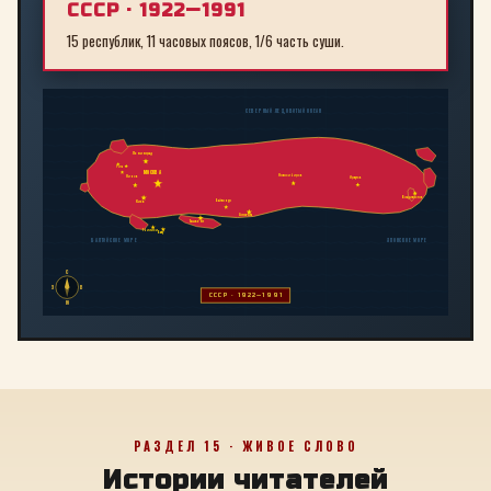
СССР · 1922—1991
15 республик, 11 часовых поясов, 1/6 часть суши.
СЕВЕРНЫЙ ЛЕДОВИТЫЙ ОКЕАН
Ленинград
Рига
МОСКВА
Новосибирск
Минск
Иркутск
Владивосток
Байконур
Киев
Алма-Ата
Ташкент
Тбилиси
Баку
БАЛТИЙСКОЕ МОРЕ
ЯПОНСКОЕ МОРЕ
С
З
В
СССР · 1922—1991
Ю
РАЗДЕЛ 15 · ЖИВОЕ СЛОВО
Истории читателей