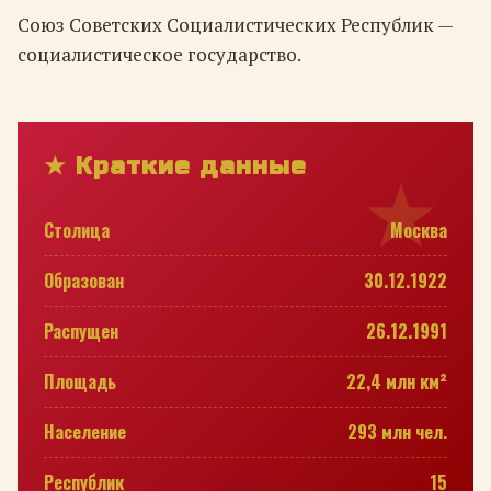
Союз Советских Социалистических Республик —
социалистическое государство.
★ Краткие данные
Столица
Москва
Образован
30.12.1922
Распущен
26.12.1991
Площадь
22,4 млн км²
Население
293 млн чел.
Республик
15