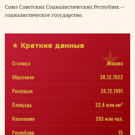
Союз Советских Социалистических Республик —
социалистическое государство.
★ Краткие данные
Столица
Москва
Образован
30.12.1922
Распущен
26.12.1991
Площадь
22,4 млн км²
Население
293 млн чел.
Республик
15