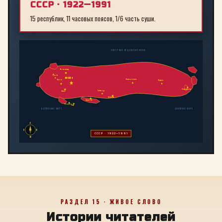
СССР · 1922—1991
15 республик, 11 часовых поясов, 1/6 часть суши.
СЕВЕРНЫЙ ЛЕДОВИТЫЙ ОКЕАН
Ленинград
Рига
МОСКВА
Новосибирск
Минск
Иркутск
Владивосток
Байконур
Киев
Алма-Ата
Ташкент
Тбилиси
Баку
БАЛТИЙСКОЕ МОРЕ
ЯПОНСКОЕ МОРЕ
С
З
В
СССР · 1922—1991
Ю
РАЗДЕЛ 15 · ЖИВОЕ СЛОВО
Истории читателей