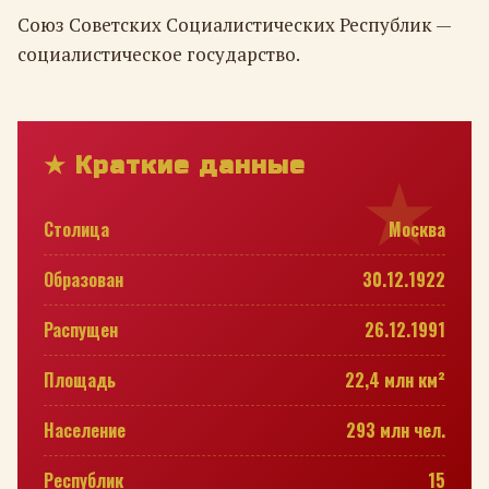
Союз Советских Социалистических Республик —
социалистическое государство.
★ Краткие данные
Столица
Москва
Образован
30.12.1922
Распущен
26.12.1991
Площадь
22,4 млн км²
Население
293 млн чел.
Республик
15