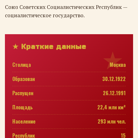
Союз Советских Социалистических Республик —
социалистическое государство.
★ Краткие данные
Столица
Москва
Образован
30.12.1922
Распущен
26.12.1991
Площадь
22,4 млн км²
Население
293 млн чел.
Республик
15