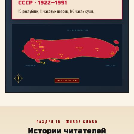
СССР · 1922—1991
15 республик, 11 часовых поясов, 1/6 часть суши.
СЕВЕРНЫЙ ЛЕДОВИТЫЙ ОКЕАН
Ленинград
Рига
МОСКВА
Новосибирск
Минск
Иркутск
Владивосток
Байконур
Киев
Алма-Ата
Ташкент
Тбилиси
Баку
БАЛТИЙСКОЕ МОРЕ
ЯПОНСКОЕ МОРЕ
С
З
В
СССР · 1922—1991
Ю
РАЗДЕЛ 15 · ЖИВОЕ СЛОВО
Истории читателей