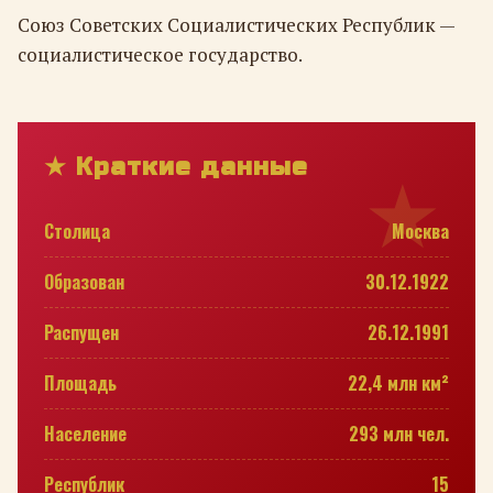
Союз Советских Социалистических Республик —
социалистическое государство.
★ Краткие данные
Столица
Москва
Образован
30.12.1922
Распущен
26.12.1991
Площадь
22,4 млн км²
Население
293 млн чел.
Республик
15