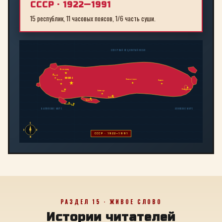
СССР · 1922—1991
15 республик, 11 часовых поясов, 1/6 часть суши.
СЕВЕРНЫЙ ЛЕДОВИТЫЙ ОКЕАН
Ленинград
Рига
МОСКВА
Новосибирск
Минск
Иркутск
Владивосток
Байконур
Киев
Алма-Ата
Ташкент
Тбилиси
Баку
БАЛТИЙСКОЕ МОРЕ
ЯПОНСКОЕ МОРЕ
С
З
В
СССР · 1922—1991
Ю
РАЗДЕЛ 15 · ЖИВОЕ СЛОВО
Истории читателей