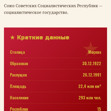
Союз Советских Социалистических Республик —
социалистическое государство.
★ Краткие данные
Столица
Москва
Образован
30.12.1922
Распущен
26.12.1991
Площадь
22,4 млн км²
Население
293 млн чел.
Республик
15