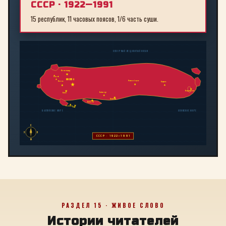
СССР · 1922—1991
15 республик, 11 часовых поясов, 1/6 часть суши.
СЕВЕРНЫЙ ЛЕДОВИТЫЙ ОКЕАН
Ленинград
Рига
МОСКВА
Новосибирск
Минск
Иркутск
Владивосток
Байконур
Киев
Алма-Ата
Ташкент
Тбилиси
Баку
БАЛТИЙСКОЕ МОРЕ
ЯПОНСКОЕ МОРЕ
С
З
В
СССР · 1922—1991
Ю
РАЗДЕЛ 15 · ЖИВОЕ СЛОВО
Истории читателей