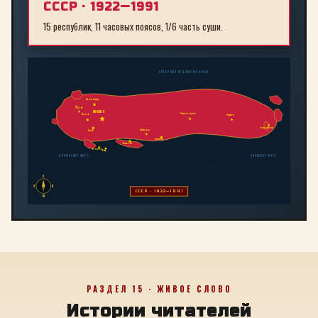
СССР · 1922—1991
15 республик, 11 часовых поясов, 1/6 часть суши.
СЕВЕРНЫЙ ЛЕДОВИТЫЙ ОКЕАН
Ленинград
Рига
МОСКВА
Новосибирск
Минск
Иркутск
Владивосток
Байконур
Киев
Алма-Ата
Ташкент
Тбилиси
Баку
БАЛТИЙСКОЕ МОРЕ
ЯПОНСКОЕ МОРЕ
С
З
В
СССР · 1922—1991
Ю
РАЗДЕЛ 15 · ЖИВОЕ СЛОВО
Истории читателей