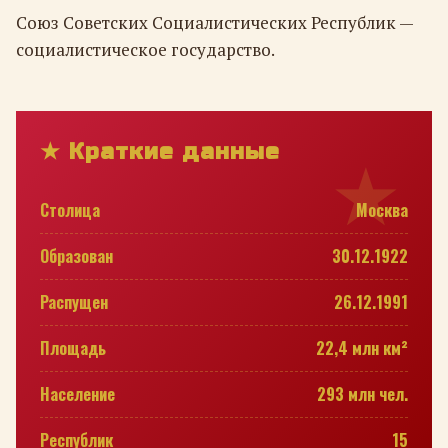
Союз Советских Социалистических Республик —
социалистическое государство.
★ Краткие данные
Столица
Москва
Образован
30.12.1922
Распущен
26.12.1991
Площадь
22,4 млн км²
Население
293 млн чел.
Республик
15