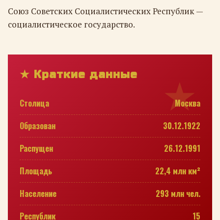
Союз Советских Социалистических Республик —
социалистическое государство.
★ Краткие данные
Столица
Москва
Образован
30.12.1922
Распущен
26.12.1991
Площадь
22,4 млн км²
Население
293 млн чел.
Республик
15