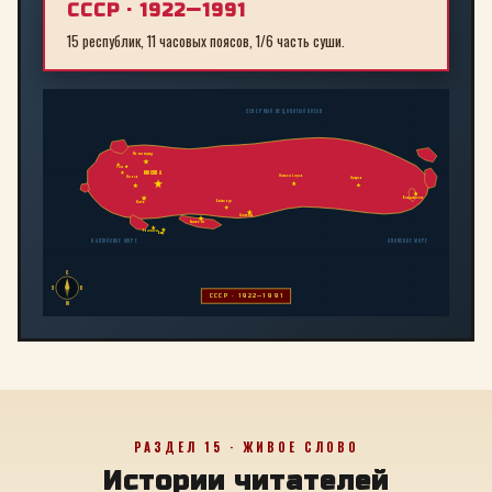
СССР · 1922—1991
15 республик, 11 часовых поясов, 1/6 часть суши.
СЕВЕРНЫЙ ЛЕДОВИТЫЙ ОКЕАН
Ленинград
Рига
МОСКВА
Новосибирск
Минск
Иркутск
Владивосток
Байконур
Киев
Алма-Ата
Ташкент
Тбилиси
Баку
БАЛТИЙСКОЕ МОРЕ
ЯПОНСКОЕ МОРЕ
С
З
В
СССР · 1922—1991
Ю
РАЗДЕЛ 15 · ЖИВОЕ СЛОВО
Истории читателей