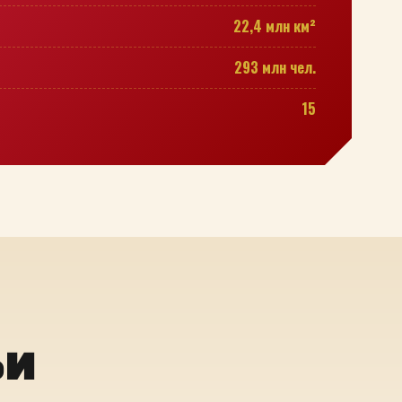
22,4 млн км²
293 млн чел.
15
ьи