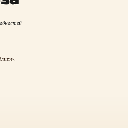
робностей
блики».