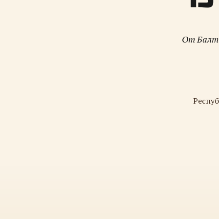
От Балти
Респуб