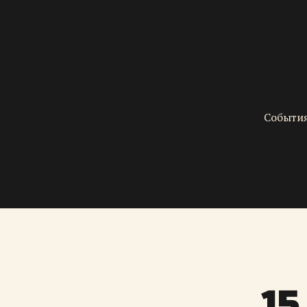
События
15