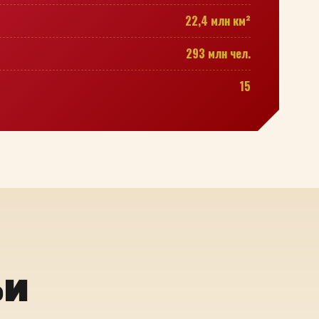
22,4 млн км²
293 млн чел.
15
ьи