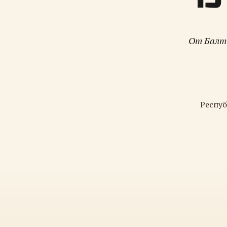
От Балти
Респуб