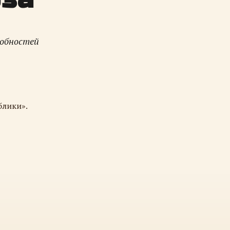
робностей
блики».