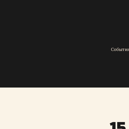
События
15