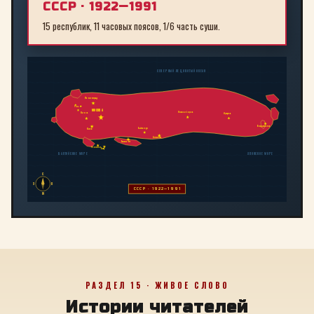
СССР · 1922—1991
15 республик, 11 часовых поясов, 1/6 часть суши.
СЕВЕРНЫЙ ЛЕДОВИТЫЙ ОКЕАН
Ленинград
Рига
МОСКВА
Новосибирск
Минск
Иркутск
Владивосток
Байконур
Киев
Алма-Ата
Ташкент
Тбилиси
Баку
БАЛТИЙСКОЕ МОРЕ
ЯПОНСКОЕ МОРЕ
С
З
В
СССР · 1922—1991
Ю
РАЗДЕЛ 15 · ЖИВОЕ СЛОВО
Истории читателей