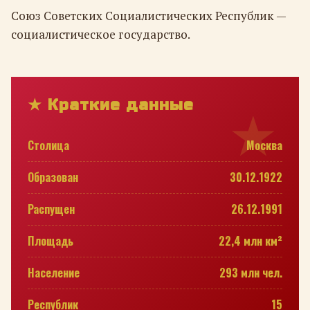
Союз Советских Социалистических Республик —
социалистическое государство.
★ Краткие данные
Столица
Москва
Образован
30.12.1922
Распущен
26.12.1991
Площадь
22,4 млн км²
Население
293 млн чел.
Республик
15