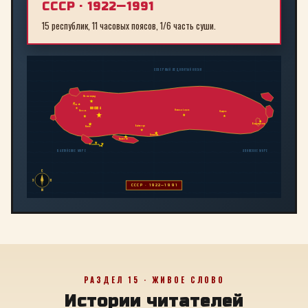
СССР · 1922—1991
15 республик, 11 часовых поясов, 1/6 часть суши.
СЕВЕРНЫЙ ЛЕДОВИТЫЙ ОКЕАН
Ленинград
Рига
МОСКВА
Новосибирск
Минск
Иркутск
Владивосток
Байконур
Киев
Алма-Ата
Ташкент
Тбилиси
Баку
БАЛТИЙСКОЕ МОРЕ
ЯПОНСКОЕ МОРЕ
С
З
В
СССР · 1922—1991
Ю
РАЗДЕЛ 15 · ЖИВОЕ СЛОВО
Истории читателей