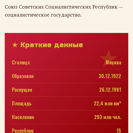
Союз Советских Социалистических Республик —
социалистическое государство.
★ Краткие данные
Столица
Москва
Образован
30.12.1922
Распущен
26.12.1991
Площадь
22,4 млн км²
Население
293 млн чел.
Республик
15