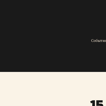
События
15