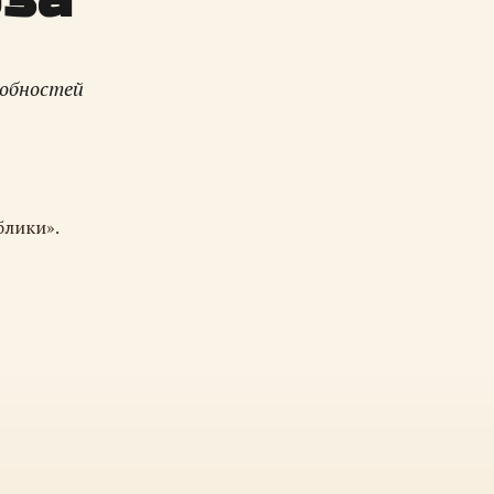
робностей
блики».