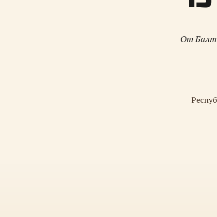
От Балти
Респуб