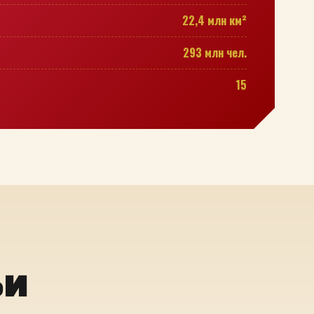
22,4 млн км²
293 млн чел.
15
ьи