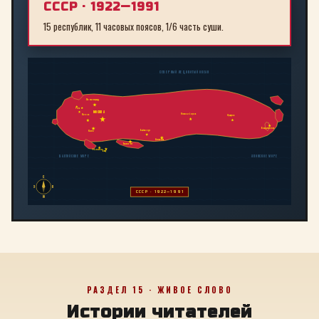
СССР · 1922—1991
15 республик, 11 часовых поясов, 1/6 часть суши.
СЕВЕРНЫЙ ЛЕДОВИТЫЙ ОКЕАН
Ленинград
Рига
МОСКВА
Новосибирск
Минск
Иркутск
Владивосток
Байконур
Киев
Алма-Ата
Ташкент
Тбилиси
Баку
БАЛТИЙСКОЕ МОРЕ
ЯПОНСКОЕ МОРЕ
С
З
В
СССР · 1922—1991
Ю
РАЗДЕЛ 15 · ЖИВОЕ СЛОВО
Истории читателей