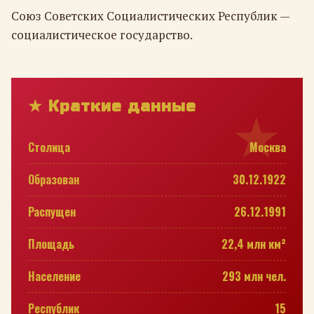
Союз Советских Социалистических Республик —
социалистическое государство.
★ Краткие данные
Столица
Москва
Образован
30.12.1922
Распущен
26.12.1991
Площадь
22,4 млн км²
Население
293 млн чел.
Республик
15