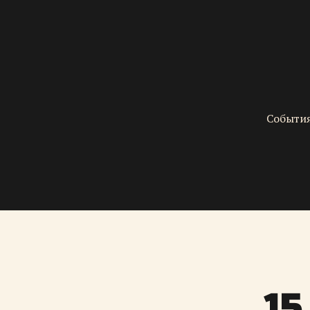
События
15