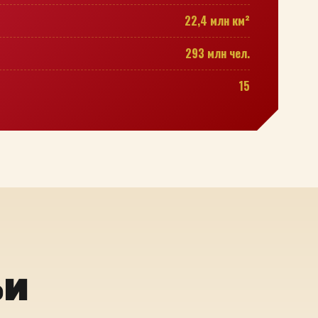
22,4 млн км²
293 млн чел.
15
ьи