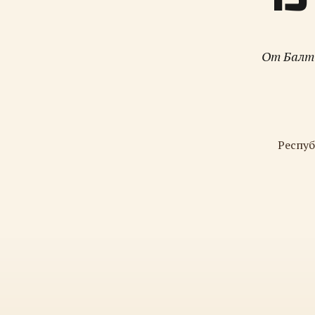
От Балти
Респуб