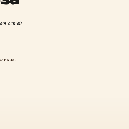
робностей
блики».