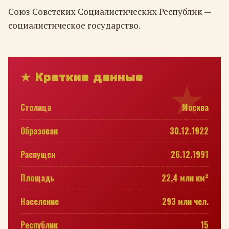
Союз Советских Социалистических Республик —
социалистическое государство.
★ Краткие данные
Столица
Москва
Образован
30.12.1922
Распущен
26.12.1991
Площадь
22,4 млн км²
Население
293 млн чел.
Республик
15