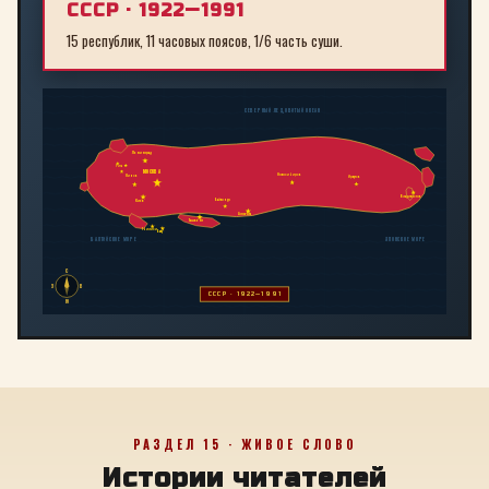
СССР · 1922—1991
15 республик, 11 часовых поясов, 1/6 часть суши.
СЕВЕРНЫЙ ЛЕДОВИТЫЙ ОКЕАН
Ленинград
Рига
МОСКВА
Новосибирск
Минск
Иркутск
Владивосток
Байконур
Киев
Алма-Ата
Ташкент
Тбилиси
Баку
БАЛТИЙСКОЕ МОРЕ
ЯПОНСКОЕ МОРЕ
С
З
В
СССР · 1922—1991
Ю
РАЗДЕЛ 15 · ЖИВОЕ СЛОВО
Истории читателей