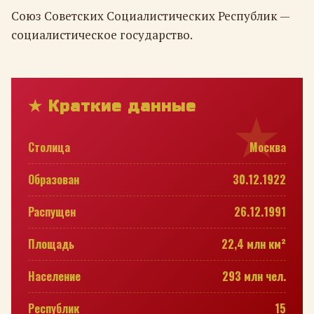
Союз Советских Социалистических Республик —
социалистическое государство.
★ Краткие данные
Столица
Москва
Образован
30.12.1922
Распущен
26.12.1991
Площадь
22,4 млн км²
Население
293 млн чел.
Республик
15