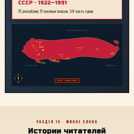
СССР · 1922—1991
15 республик, 11 часовых поясов, 1/6 часть суши.
СЕВЕРНЫЙ ЛЕДОВИТЫЙ ОКЕАН
Ленинград
Рига
МОСКВА
Новосибирск
Минск
Иркутск
Владивосток
Байконур
Киев
Алма-Ата
Ташкент
Тбилиси
Баку
БАЛТИЙСКОЕ МОРЕ
ЯПОНСКОЕ МОРЕ
С
З
В
СССР · 1922—1991
Ю
РАЗДЕЛ 15 · ЖИВОЕ СЛОВО
Истории читателей