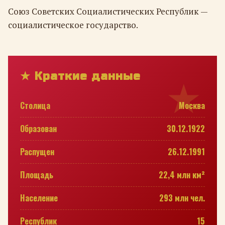
Союз Советских Социалистических Республик —
социалистическое государство.
★ Краткие данные
Столица
Москва
Образован
30.12.1922
Распущен
26.12.1991
Площадь
22,4 млн км²
Население
293 млн чел.
Республик
15