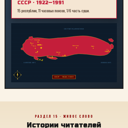
СССР · 1922—1991
15 республик, 11 часовых поясов, 1/6 часть суши.
СЕВЕРНЫЙ ЛЕДОВИТЫЙ ОКЕАН
Ленинград
Рига
МОСКВА
Новосибирск
Минск
Иркутск
Владивосток
Байконур
Киев
Алма-Ата
Ташкент
Тбилиси
Баку
БАЛТИЙСКОЕ МОРЕ
ЯПОНСКОЕ МОРЕ
С
З
В
СССР · 1922—1991
Ю
РАЗДЕЛ 15 · ЖИВОЕ СЛОВО
Истории читателей