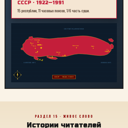
СССР · 1922—1991
15 республик, 11 часовых поясов, 1/6 часть суши.
СЕВЕРНЫЙ ЛЕДОВИТЫЙ ОКЕАН
Ленинград
Рига
МОСКВА
Новосибирск
Минск
Иркутск
Владивосток
Байконур
Киев
Алма-Ата
Ташкент
Тбилиси
Баку
БАЛТИЙСКОЕ МОРЕ
ЯПОНСКОЕ МОРЕ
С
З
В
СССР · 1922—1991
Ю
РАЗДЕЛ 15 · ЖИВОЕ СЛОВО
Истории читателей