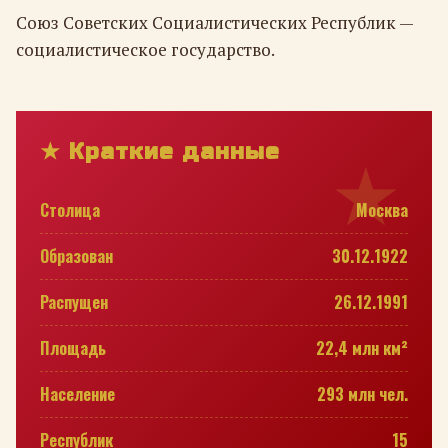
Союз Советских Социалистических Республик —
социалистическое государство.
★ Краткие данные
Столица
Москва
Образован
30.12.1922
Распущен
26.12.1991
Площадь
22,4 млн км²
Население
293 млн чел.
Республик
15