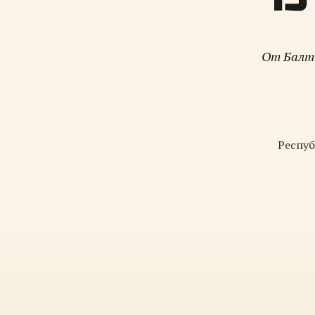
От Балти
Респуб