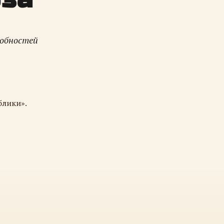
робностей
блики».