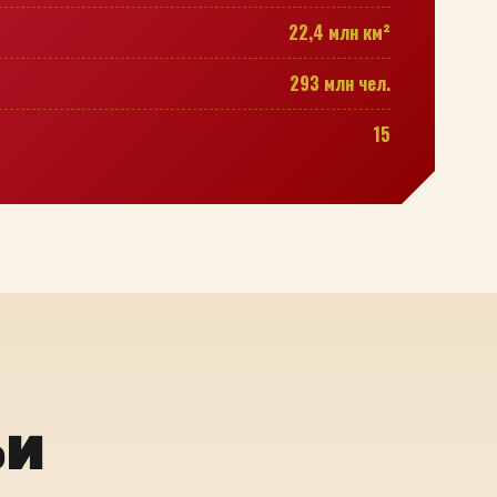
22,4 млн км²
293 млн чел.
15
ьи