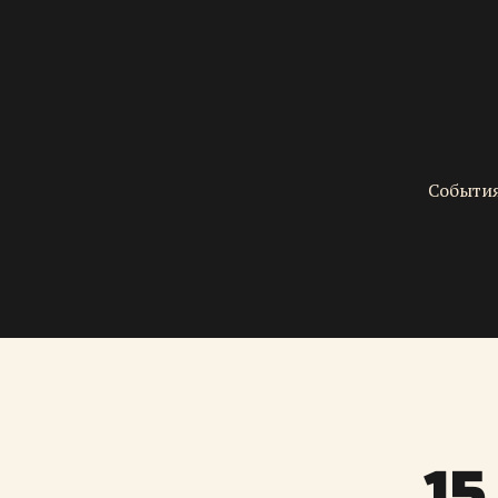
События
15