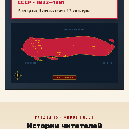
СССР · 1922—1991
15 республик, 11 часовых поясов, 1/6 часть суши.
СЕВЕРНЫЙ ЛЕДОВИТЫЙ ОКЕАН
Ленинград
Рига
МОСКВА
Новосибирск
Минск
Иркутск
Владивосток
Байконур
Киев
Алма-Ата
Ташкент
Тбилиси
Баку
БАЛТИЙСКОЕ МОРЕ
ЯПОНСКОЕ МОРЕ
С
З
В
СССР · 1922—1991
Ю
РАЗДЕЛ 15 · ЖИВОЕ СЛОВО
Истории читателей