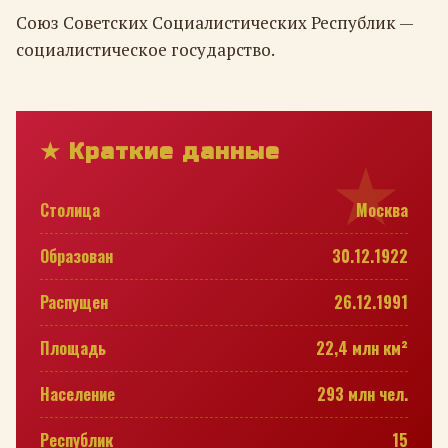
Союз Советских Социалистических Республик —
социалистическое государство.
★ Краткие данные
Столица
Москва
Образован
30.12.1922
Распущен
26.12.1991
Площадь
22,4 млн км²
Население
293 млн чел.
Республик
15