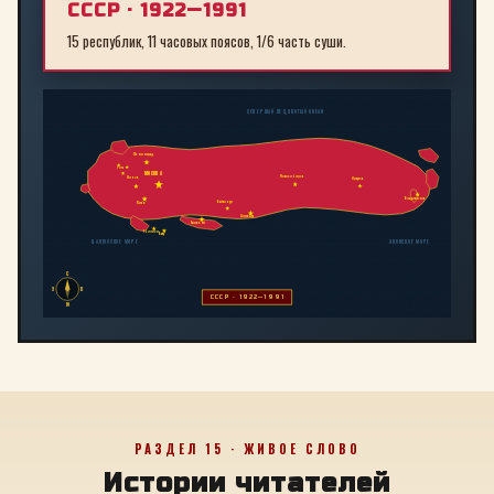
СССР · 1922—1991
15 республик, 11 часовых поясов, 1/6 часть суши.
СЕВЕРНЫЙ ЛЕДОВИТЫЙ ОКЕАН
Ленинград
Рига
МОСКВА
Новосибирск
Минск
Иркутск
Владивосток
Байконур
Киев
Алма-Ата
Ташкент
Тбилиси
Баку
БАЛТИЙСКОЕ МОРЕ
ЯПОНСКОЕ МОРЕ
С
З
В
СССР · 1922—1991
Ю
РАЗДЕЛ 15 · ЖИВОЕ СЛОВО
Истории читателей