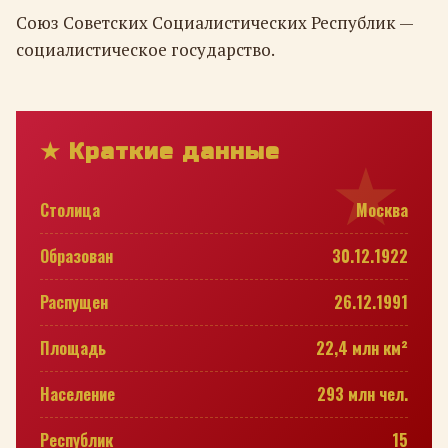
Союз Советских Социалистических Республик —
социалистическое государство.
★ Краткие данные
Столица
Москва
Образован
30.12.1922
Распущен
26.12.1991
Площадь
22,4 млн км²
Население
293 млн чел.
Республик
15