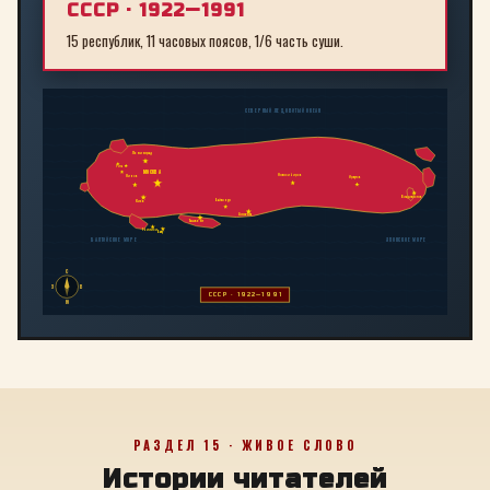
СССР · 1922—1991
15 республик, 11 часовых поясов, 1/6 часть суши.
СЕВЕРНЫЙ ЛЕДОВИТЫЙ ОКЕАН
Ленинград
Рига
МОСКВА
Новосибирск
Минск
Иркутск
Владивосток
Байконур
Киев
Алма-Ата
Ташкент
Тбилиси
Баку
БАЛТИЙСКОЕ МОРЕ
ЯПОНСКОЕ МОРЕ
С
З
В
СССР · 1922—1991
Ю
РАЗДЕЛ 15 · ЖИВОЕ СЛОВО
Истории читателей