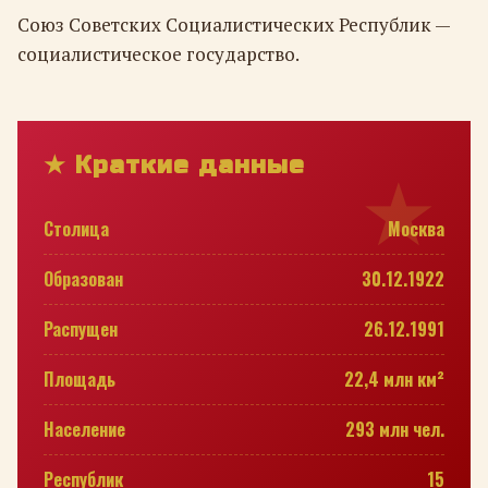
Союз Советских Социалистических Республик —
социалистическое государство.
★ Краткие данные
Столица
Москва
Образован
30.12.1922
Распущен
26.12.1991
Площадь
22,4 млн км²
Население
293 млн чел.
Республик
15