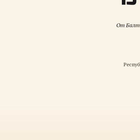
От Балти
Респуб