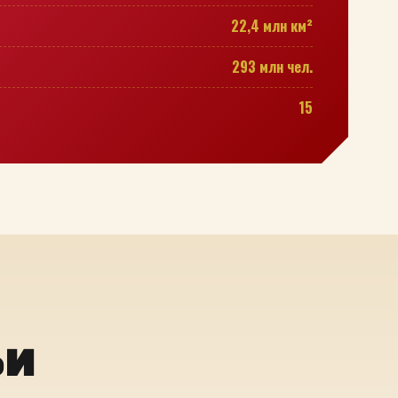
22,4 млн км²
293 млн чел.
15
ьи