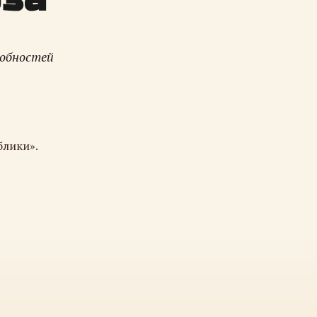
робностей
блики».