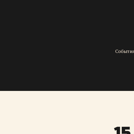
События
15