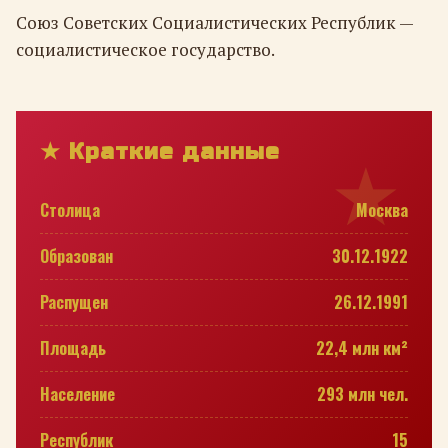
Союз Советских Социалистических Республик —
социалистическое государство.
★ Краткие данные
Столица
Москва
Образован
30.12.1922
Распущен
26.12.1991
Площадь
22,4 млн км²
Население
293 млн чел.
Республик
15