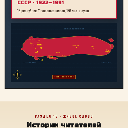
СССР · 1922—1991
15 республик, 11 часовых поясов, 1/6 часть суши.
СЕВЕРНЫЙ ЛЕДОВИТЫЙ ОКЕАН
Ленинград
Рига
МОСКВА
Новосибирск
Минск
Иркутск
Владивосток
Байконур
Киев
Алма-Ата
Ташкент
Тбилиси
Баку
БАЛТИЙСКОЕ МОРЕ
ЯПОНСКОЕ МОРЕ
С
З
В
СССР · 1922—1991
Ю
РАЗДЕЛ 15 · ЖИВОЕ СЛОВО
Истории читателей