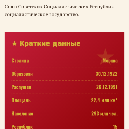
Союз Советских Социалистических Республик —
социалистическое государство.
★ Краткие данные
Столица
Москва
Образован
30.12.1922
Распущен
26.12.1991
Площадь
22,4 млн км²
Население
293 млн чел.
Республик
15