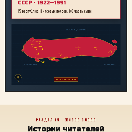
СССР · 1922—1991
15 республик, 11 часовых поясов, 1/6 часть суши.
СЕВЕРНЫЙ ЛЕДОВИТЫЙ ОКЕАН
Ленинград
Рига
МОСКВА
Новосибирск
Минск
Иркутск
Владивосток
Байконур
Киев
Алма-Ата
Ташкент
Тбилиси
Баку
БАЛТИЙСКОЕ МОРЕ
ЯПОНСКОЕ МОРЕ
С
З
В
СССР · 1922—1991
Ю
РАЗДЕЛ 15 · ЖИВОЕ СЛОВО
Истории читателей