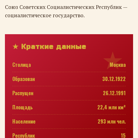
Союз Советских Социалистических Республик —
социалистическое государство.
★ Краткие данные
Столица
Москва
Образован
30.12.1922
Распущен
26.12.1991
Площадь
22,4 млн км²
Население
293 млн чел.
Республик
15