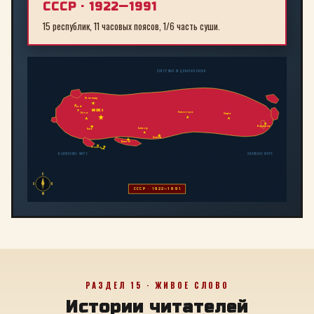
СССР · 1922—1991
15 республик, 11 часовых поясов, 1/6 часть суши.
СЕВЕРНЫЙ ЛЕДОВИТЫЙ ОКЕАН
Ленинград
Рига
МОСКВА
Новосибирск
Минск
Иркутск
Владивосток
Байконур
Киев
Алма-Ата
Ташкент
Тбилиси
Баку
БАЛТИЙСКОЕ МОРЕ
ЯПОНСКОЕ МОРЕ
С
З
В
СССР · 1922—1991
Ю
РАЗДЕЛ 15 · ЖИВОЕ СЛОВО
Истории читателей