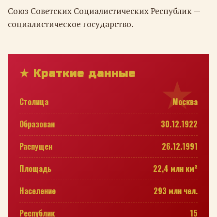
Союз Советских Социалистических Республик —
социалистическое государство.
★ Краткие данные
Столица
Москва
Образован
30.12.1922
Распущен
26.12.1991
Площадь
22,4 млн км²
Население
293 млн чел.
Республик
15