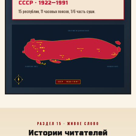
СССР · 1922—1991
15 республик, 11 часовых поясов, 1/6 часть суши.
СЕВЕРНЫЙ ЛЕДОВИТЫЙ ОКЕАН
Ленинград
Рига
МОСКВА
Новосибирск
Минск
Иркутск
Владивосток
Байконур
Киев
Алма-Ата
Ташкент
Тбилиси
Баку
БАЛТИЙСКОЕ МОРЕ
ЯПОНСКОЕ МОРЕ
С
З
В
СССР · 1922—1991
Ю
РАЗДЕЛ 15 · ЖИВОЕ СЛОВО
Истории читателей