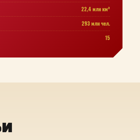
22,4 млн км²
293 млн чел.
15
ьи