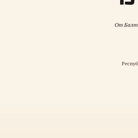
От Балти
Респуб