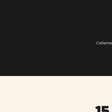
События
15