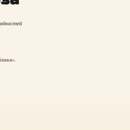
робностей
блики».