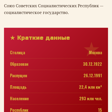
Союз Советских Социалистических Республик —
социалистическое государство.
★ Краткие данные
Столица
Москва
Образован
30.12.1922
Распущен
26.12.1991
Площадь
22,4 млн км²
Население
293 млн чел.
Республик
15