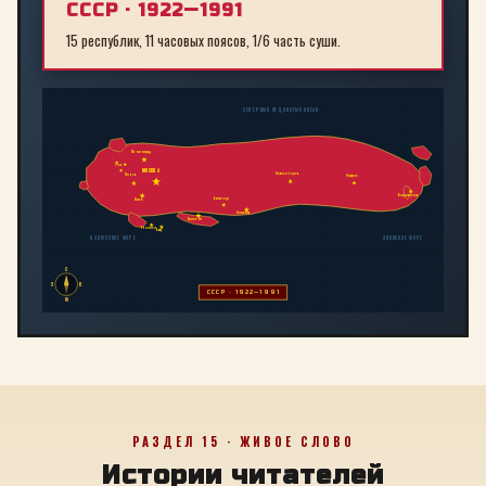
СССР · 1922—1991
15 республик, 11 часовых поясов, 1/6 часть суши.
СЕВЕРНЫЙ ЛЕДОВИТЫЙ ОКЕАН
Ленинград
Рига
МОСКВА
Новосибирск
Минск
Иркутск
Владивосток
Байконур
Киев
Алма-Ата
Ташкент
Тбилиси
Баку
БАЛТИЙСКОЕ МОРЕ
ЯПОНСКОЕ МОРЕ
С
З
В
СССР · 1922—1991
Ю
РАЗДЕЛ 15 · ЖИВОЕ СЛОВО
Истории читателей