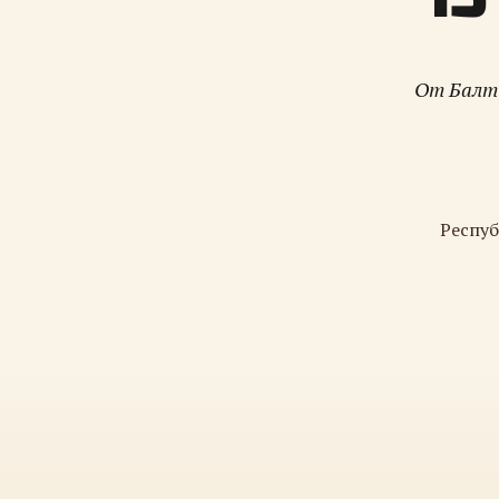
От Балти
Респуб