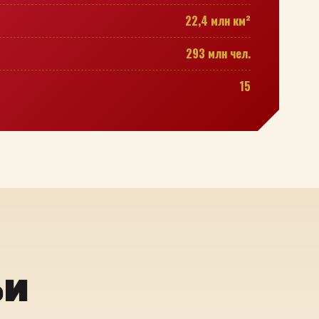
22,4 млн км²
293 млн чел.
15
ьи