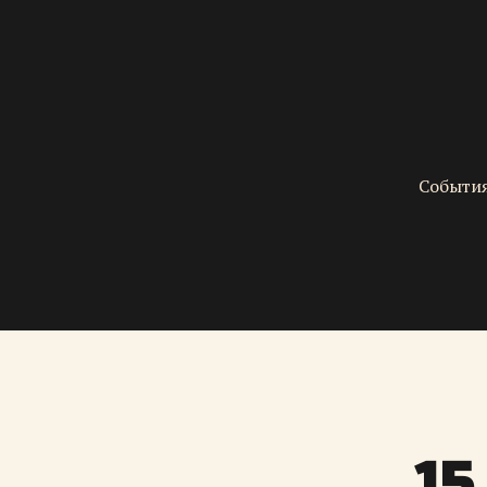
События
15