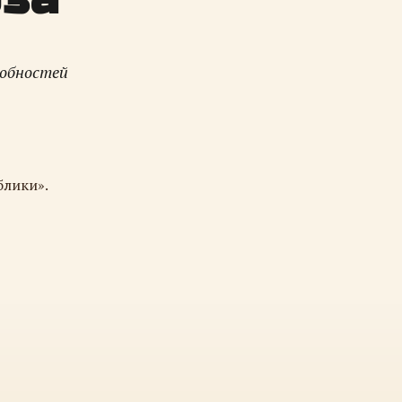
робностей
блики».