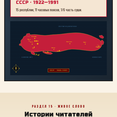
СССР · 1922—1991
15 республик, 11 часовых поясов, 1/6 часть суши.
СЕВЕРНЫЙ ЛЕДОВИТЫЙ ОКЕАН
Ленинград
Рига
МОСКВА
Новосибирск
Минск
Иркутск
Владивосток
Байконур
Киев
Алма-Ата
Ташкент
Тбилиси
Баку
БАЛТИЙСКОЕ МОРЕ
ЯПОНСКОЕ МОРЕ
С
З
В
СССР · 1922—1991
Ю
РАЗДЕЛ 15 · ЖИВОЕ СЛОВО
Истории читателей