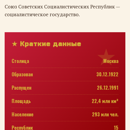
Союз Советских Социалистических Республик —
социалистическое государство.
★ Краткие данные
Столица
Москва
Образован
30.12.1922
Распущен
26.12.1991
Площадь
22,4 млн км²
Население
293 млн чел.
Республик
15