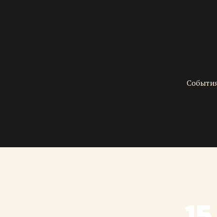
События
15