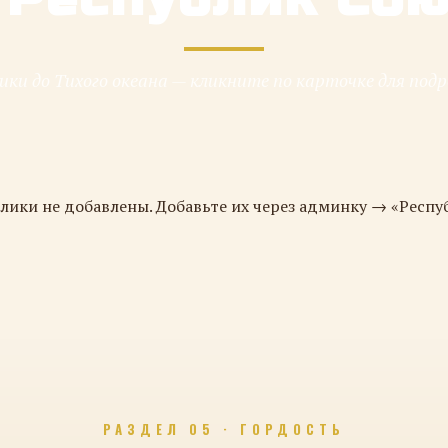
ки до Тихого океана — кликните по карточке для под
лики не добавлены. Добавьте их через админку → «Респу
РАЗДЕЛ 05 · ГОРДОСТЬ