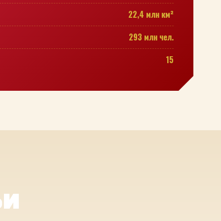
22,4 млн км²
293 млн чел.
15
ьи