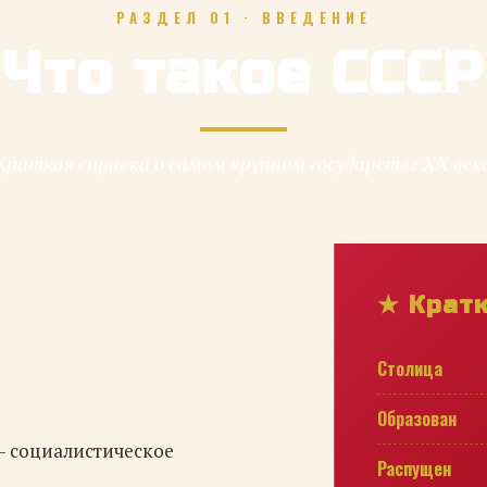
РАЗДЕЛ 01 · ВВЕДЕНИЕ
Что такое СССР
Краткая справка о самом крупном государстве XX век
★ Крат
Столица
Образован
— социалистическое
Распущен