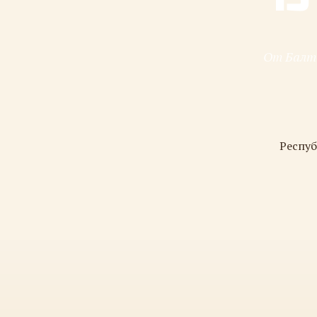
От Балти
Респуб