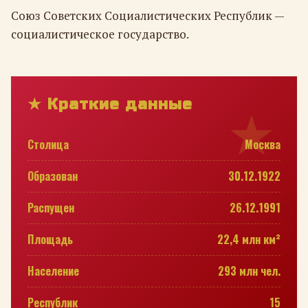
Союз Советских Социалистических Республик —
социалистическое государство.
★ Краткие данные
Столица
Москва
Образован
30.12.1922
Распущен
26.12.1991
Площадь
22,4 млн км²
Население
293 млн чел.
Республик
15