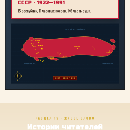
СССР · 1922—1991
15 республик, 11 часовых поясов, 1/6 часть суши.
СЕВЕРНЫЙ ЛЕДОВИТЫЙ ОКЕАН
Ленинград
Рига
МОСКВА
Новосибирск
Минск
Иркутск
Владивосток
Байконур
Киев
Алма-Ата
Ташкент
Тбилиси
Баку
БАЛТИЙСКОЕ МОРЕ
ЯПОНСКОЕ МОРЕ
С
З
В
СССР · 1922—1991
Ю
РАЗДЕЛ 15 · ЖИВОЕ СЛОВО
Истории читателей