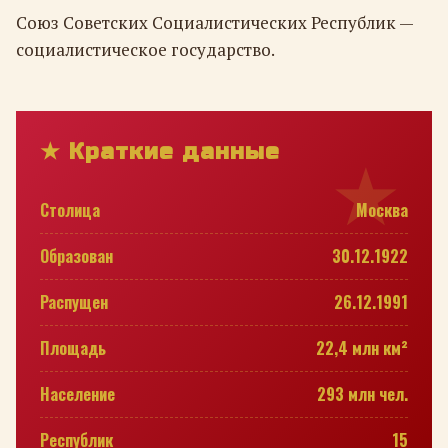
Союз Советских Социалистических Республик —
социалистическое государство.
★ Краткие данные
Столица
Москва
Образован
30.12.1922
Распущен
26.12.1991
Площадь
22,4 млн км²
Население
293 млн чел.
Республик
15