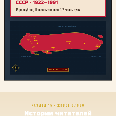
СССР · 1922—1991
15 республик, 11 часовых поясов, 1/6 часть суши.
СЕВЕРНЫЙ ЛЕДОВИТЫЙ ОКЕАН
Ленинград
Рига
МОСКВА
Новосибирск
Минск
Иркутск
Владивосток
Байконур
Киев
Алма-Ата
Ташкент
Тбилиси
Баку
БАЛТИЙСКОЕ МОРЕ
ЯПОНСКОЕ МОРЕ
С
З
В
СССР · 1922—1991
Ю
РАЗДЕЛ 15 · ЖИВОЕ СЛОВО
Истории читателей