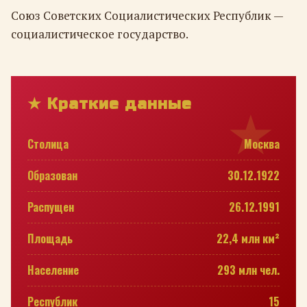
Союз Советских Социалистических Республик —
социалистическое государство.
★ Краткие данные
Столица
Москва
Образован
30.12.1922
Распущен
26.12.1991
Площадь
22,4 млн км²
Население
293 млн чел.
Республик
15