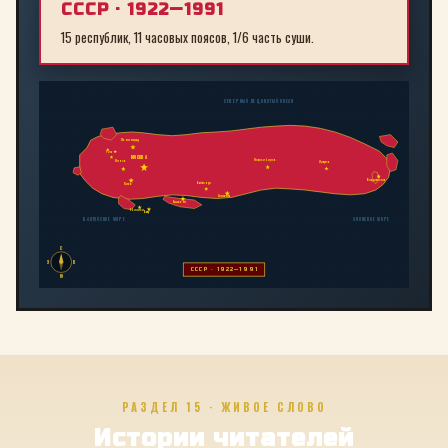
СССР · 1922—1991
15 республик, 11 часовых поясов, 1/6 часть суши.
СЕВЕРНЫЙ ЛЕДОВИТЫЙ ОКЕАН
Ленинград
Рига
МОСКВА
Новосибирск
Минск
Иркутск
Владивосток
Байконур
Киев
Алма-Ата
Ташкент
Тбилиси
Баку
БАЛТИЙСКОЕ МОРЕ
ЯПОНСКОЕ МОРЕ
С
З
В
СССР · 1922—1991
Ю
РАЗДЕЛ 15 · ЖИВОЕ СЛОВО
Истории читателей