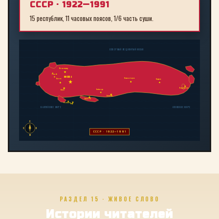
СССР · 1922—1991
15 республик, 11 часовых поясов, 1/6 часть суши.
СЕВЕРНЫЙ ЛЕДОВИТЫЙ ОКЕАН
Ленинград
Рига
МОСКВА
Новосибирск
Минск
Иркутск
Владивосток
Байконур
Киев
Алма-Ата
Ташкент
Тбилиси
Баку
БАЛТИЙСКОЕ МОРЕ
ЯПОНСКОЕ МОРЕ
С
З
В
СССР · 1922—1991
Ю
РАЗДЕЛ 15 · ЖИВОЕ СЛОВО
Истории читателей