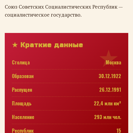
Союз Советских Социалистических Республик —
социалистическое государство.
★ Краткие данные
Столица
Москва
Образован
30.12.1922
Распущен
26.12.1991
Площадь
22,4 млн км²
Население
293 млн чел.
Республик
15