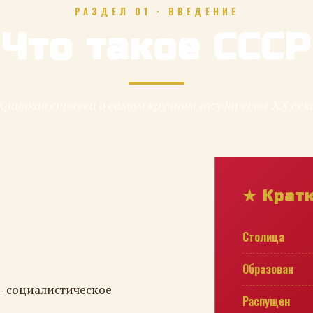
РАЗДЕЛ 01 · ВВЕДЕНИЕ
Что такое СССР
Краткая справка о самом крупном государстве XX век
★ Крат
Столица
Образован
— социалистическое
Распущен