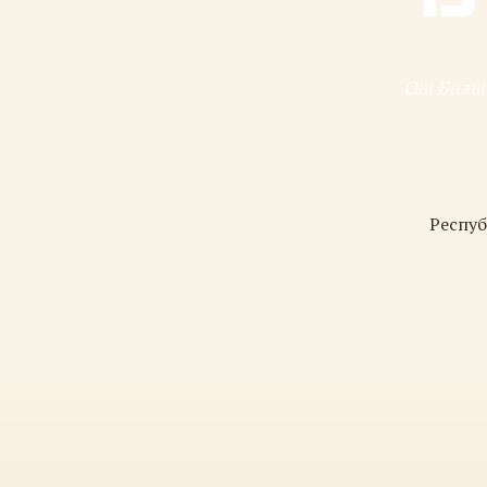
От Балти
Респуб