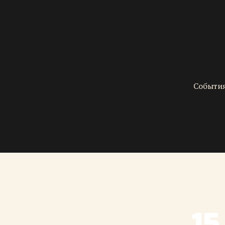
События
15