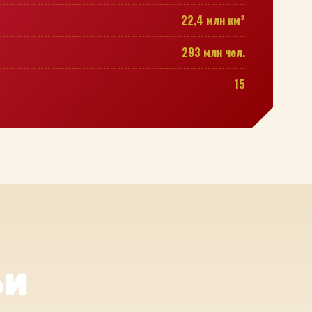
22,4 млн км²
293 млн чел.
15
ьи