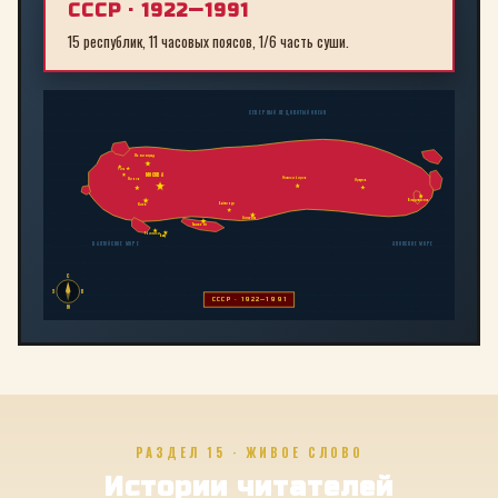
СССР · 1922—1991
15 республик, 11 часовых поясов, 1/6 часть суши.
СЕВЕРНЫЙ ЛЕДОВИТЫЙ ОКЕАН
Ленинград
Рига
МОСКВА
Новосибирск
Минск
Иркутск
Владивосток
Байконур
Киев
Алма-Ата
Ташкент
Тбилиси
Баку
БАЛТИЙСКОЕ МОРЕ
ЯПОНСКОЕ МОРЕ
С
З
В
СССР · 1922—1991
Ю
РАЗДЕЛ 15 · ЖИВОЕ СЛОВО
Истории читателей