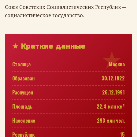
Союз Советских Социалистических Республик —
социалистическое государство.
★ Краткие данные
Столица
Москва
Образован
30.12.1922
Распущен
26.12.1991
Площадь
22,4 млн км²
Население
293 млн чел.
Республик
15