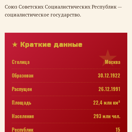
Союз Советских Социалистических Республик —
социалистическое государство.
★ Краткие данные
Столица
Москва
Образован
30.12.1922
Распущен
26.12.1991
Площадь
22,4 млн км²
Население
293 млн чел.
Республик
15