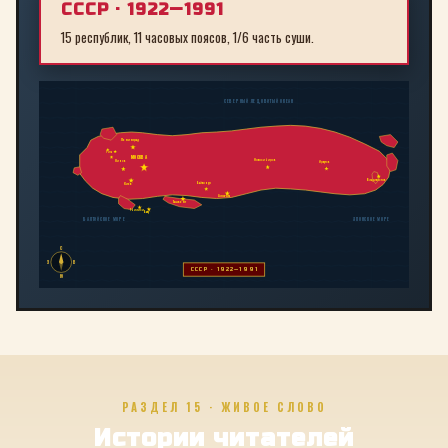
СССР · 1922—1991
15 республик, 11 часовых поясов, 1/6 часть суши.
СЕВЕРНЫЙ ЛЕДОВИТЫЙ ОКЕАН
Ленинград
Рига
МОСКВА
Новосибирск
Минск
Иркутск
Владивосток
Байконур
Киев
Алма-Ата
Ташкент
Тбилиси
Баку
БАЛТИЙСКОЕ МОРЕ
ЯПОНСКОЕ МОРЕ
С
З
В
СССР · 1922—1991
Ю
РАЗДЕЛ 15 · ЖИВОЕ СЛОВО
Истории читателей