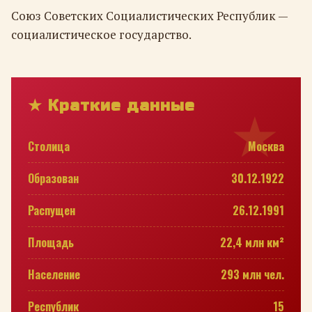
Союз Советских Социалистических Республик —
социалистическое государство.
★ Краткие данные
Столица
Москва
Образован
30.12.1922
Распущен
26.12.1991
Площадь
22,4 млн км²
Население
293 млн чел.
Республик
15