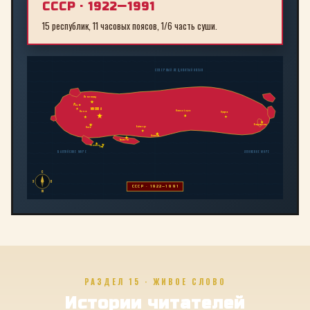
СССР · 1922—1991
15 республик, 11 часовых поясов, 1/6 часть суши.
СЕВЕРНЫЙ ЛЕДОВИТЫЙ ОКЕАН
Ленинград
Рига
МОСКВА
Новосибирск
Минск
Иркутск
Владивосток
Байконур
Киев
Алма-Ата
Ташкент
Тбилиси
Баку
БАЛТИЙСКОЕ МОРЕ
ЯПОНСКОЕ МОРЕ
С
З
В
СССР · 1922—1991
Ю
РАЗДЕЛ 15 · ЖИВОЕ СЛОВО
Истории читателей